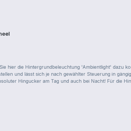
neel
e hier die Hintergrundbeleuchtung 'Ambientlight' dazu ko
ellen und lässt sich je nach gewählter Steuerung in gängi
absoluter Hingucker am Tag und auch bei Nacht! Für die
dener Farben sowie warmweiß- und kaltweiß-Töne darzustelle