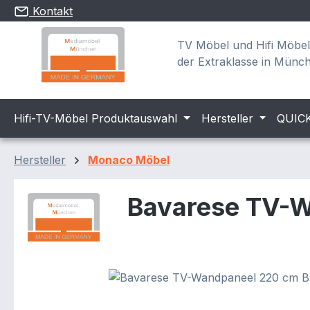
Kontakt
m Hauptinhalt springen
Zur Suche springen
Zur Hauptnavigation springen
TV Möbel und Hifi Möbel
der Extraklasse in Münc
Hifi-TV-Möbel Produktauswahl
Hersteller
QUIC
Hersteller
Monaco Möbel
Bavarese TV-Wa
Bildergalerie überspringen