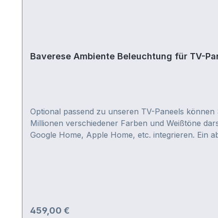
Baverese Ambiente Beleuchtung für TV-Pa
Optional passend zu unseren TV-Paneels können Si
Millionen verschiedener Farben und Weißtöne darst
Google Home, Apple Home, etc. integrieren. Ein 
Streifen, die in der Lage sind Millionen verschie
Regulärer Preis:
459,00 €