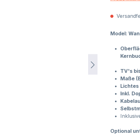
Versandfer
Model: Wand
Oberflä
Kernbuc
TV's bis
Maße (B
Lichtes
Inkl. D
Kabelau
Selbst
Inklusi
Optional un