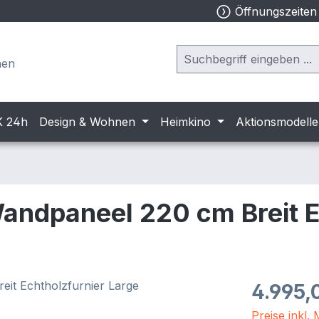
Öffnungszeite
hen
K 24h
Design & Wohnen
Heimkino
Aktionsmodelle
ndpaneel 220 cm Breit E
Regulärer Pr
4.995,
Preise inkl.