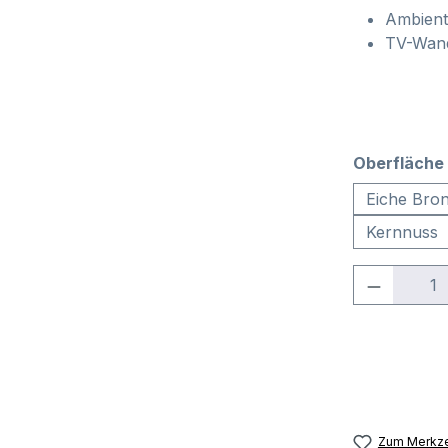
Ambient
TV-Wand
Oberfläche 
Eiche Bro
Kernnuss
Produkt 
Zum Merkze