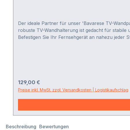
Der ideale Partner für unser 'Bavarese TV-Wandpan
robuste TV-Wandhalterung ist gedacht für stabile 
Befestigen Sie Ihr Fernsehgerät an nahezu jeder S
Gerät und Wand ist diese Profi-TV-Wandhalterung 
Regulärer Preis:
129,00 €
Preise inkl. MwSt. zzgl. Versandkosten | Logistikaufschlag
Beschreibung
Bewertungen