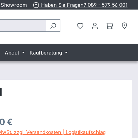
n Showroom
Haben Sie Fragen? 089 - 579 56 001
About
Kaufberatung
l
eis:
00 €
 MwSt. zzgl. Versandkosten | Logistikaufschlag