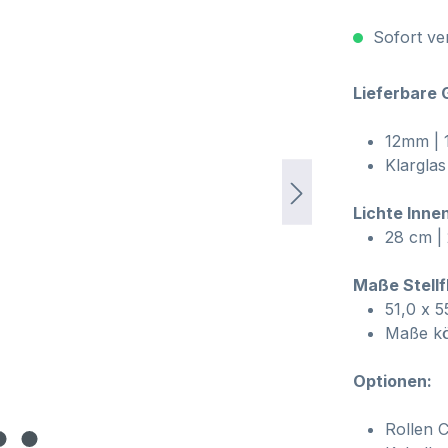
Sofort ver
Lieferbare 
12mm | 
Klarglas
Lichte Inn
28 cm | 
Maße Stellf
51,0 x 5
Maße kö
Optionen:
Rollen C