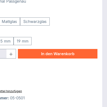
nal Passgenau
uswählen
Mattglas
Schwarzglas
auswählen
15 mm
19 mm
Anzahl: Gib den gewünschten Wert ein 
In den Warenkorb
ttel hinzufügen
mmer:
05-0501