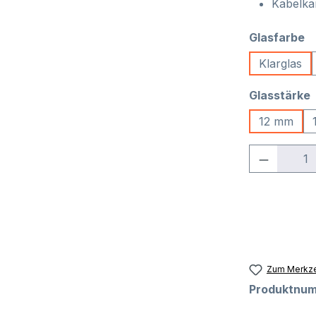
Kabelka
a
Glasfarbe
Klarglas
Glasstärke
12 mm
Produkt 
Zum Merkze
Produktnu