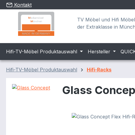
Kontakt
m Hauptinhalt springen
Zur Suche springen
Zur Hauptnavigation springen
TV Möbel und Hifi Möbel
der Extraklasse in Münc
Hifi-TV-Möbel Produktauswahl
Hersteller
QUIC
Hifi-TV-Möbel Produktauswahl
Hifi-Racks
Glass Concept
Bildergalerie überspringen